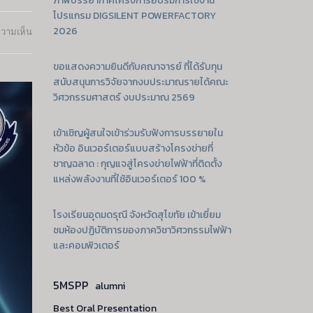
ภาพบรรยากาศโครงการอบรมการใช้งาน
โปรแกรม DIGSILENT POWERFACTORY
2026
บน
ความเห็น
ทีม
นิสิต
ขอแสดงความยินดีกับคณาจารย์ ที่ได้รับทุน
สาขา
สนับสนุนการวิจัยจากงบประมาณรายได้คณะ
วิศวกรรม
วิศวกรรมศาสตร์ งบประมาณ 2569
คอมพิวเตอร์
ร่วม
กับ
เข้าเชิญผู้สนใจเข้าร่วมรับฟังการบรรยายใน
คณะ
หัวข้อ อินเวอร์เตอร์แบบสร้างโครงข่ายที่
สห
ชาญฉลาด : กุญแจสู่โครงข่ายไฟฟ้าที่ติดตั้ง
เวชศาสตร์
แหล่งพลังงานที่ใช้อินเวอร์เตอร์ 100 %
ตัวแทน
นิสิต
ม.นเรศวร
โรงเรียนอุดมดรุณี จังหวัดสุโขทัย เข้าเยี่ยม
คว้า
ชมห้องปฏิบัติการของภาควิชาวิศวกรรมไฟฟ้า
ทุน
และคอมพิวเตอร์
สนับสนุน
100,000
5MSPP
บาท
alumni
โครงการ
Best Oral Presentation
ยุว