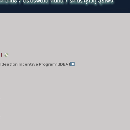
 “Ideation Incentive Program”(IDEA)
์
์