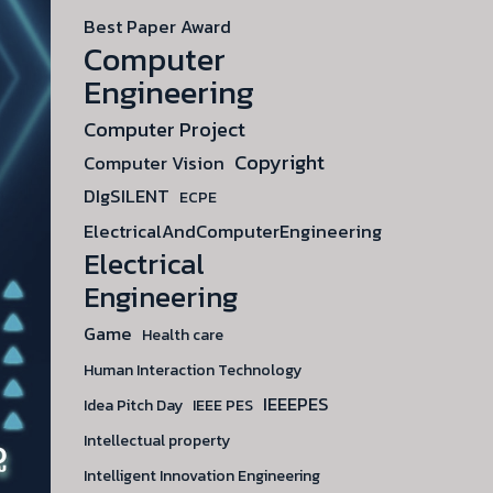
วิสาหกิจ
Best Paper Award
เริ่ม
Computer
ต้น
Engineering
Computer Project
Copyright
Computer Vision
DIgSILENT
ECPE
ElectricalAndComputerEngineering
Electrical
Engineering
Game
Health care
Human Interaction Technology
IEEEPES
Idea Pitch Day
IEEE PES
Intellectual property
Intelligent Innovation Engineering