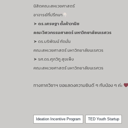
นิสิตคณะสหเวชศาสตร์
อาจารย์ที่ปรึกษา
➤
ดร.เศรษฐา ตั้งค้าวานิช
คณะวิศวกรรมศาสตร์ มหาวิทยาลัยนเรศวร
➤ ดร.บริพัฒน์ กัดมั่น
คณะสหเวชศาสตร์ มหาวิทยาลัยนเรศวร
➤ รศ.ดร.ศุภวิทู สุขเพ็ง
คณะสหเวชศาสตร์ มหาวิทยาลัยนเรศวร
ทางภาควิชาฯ ขอแสดงความยินดี ๆ กับน้อง ๆ ค่ะ
Tags
Ideation Incentive Program
TED Youth Startup