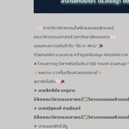
ภาควิชาวิศวกรรมไฟฟ้าและคอมพิวเตอร์
คณะวิศวกรรมศาสตร์ มหาวิทยาลัยนเรศวร
ขอแสดงความยินดี กับ “ทีม X-RAIL”
ตัวแทนนิสิต ม.นเรศวร คว้าทุนสนับสนุน 100,000 บาท
►โครงการยุววิสาหกิจเริ่มต้น (TED Youth Startup)
ผลงาน: ราวกั้นเตียงช่วยเอกซเรย์
สมาชิกในทีม
➤
นายสิทธิชัย เกตุขาว
นิสิตคณะวิศวกรรมศาสตร์
วิศวกรรมคอมพิวเตอร
➤
นายณัฐพงศ์ ปานอินทร์
นิสิตคณะวิศวกรรมศาสตร์
วิศวกรรมคอมพิวเตอร
➤ นายนนทพัทธ์ มีจู