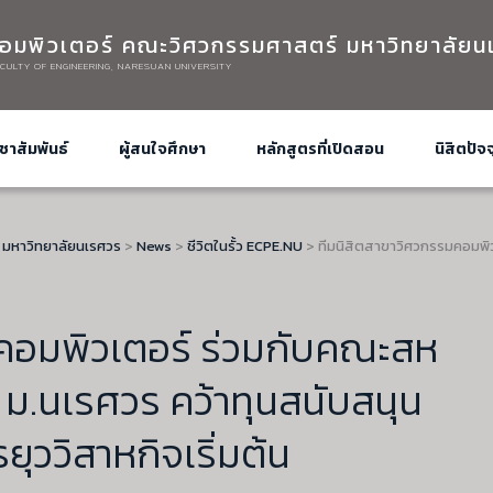
อมพิวเตอร์ คณะวิศวกรรมศาสตร์ มหาวิทยาลัยน
CULTY OF ENGINEERING, NARESUAN UNIVERSITY
ชาสัมพันธ์
ผู้สนใจศึกษา
หลักสูตรที่เปิดสอน
นิสิตปัจจ
 มหาวิทยาลัยนเรศวร
>
News
>
ชีวิตในรั้ว ECPE.NU
>
ทีมนิสิตสาขาวิศวกรรมคอมพิว
มคอมพิวเตอร์ ร่วมกับคณะสห
 ม.นเรศวร คว้าทุนสนับสนุน
ววิสาหกิจเริ่มต้น