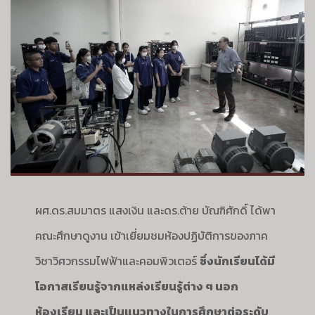
งาน
ณ
คณะ
วิศวกรรมศาสตร์
และ
ภาค
วิชา
วิศวกรรม
ไฟฟ้า
และ
คอมพิวเตอร์
ผศ.ดร.สมมาตร แสงเงิน และดร.ต้าย บัณฑิศักดิ์ ได้พา
คณะศึกษาดูงาน เข้าเยี่ยมชมห้องปฏิบัติการของภาค
วิชาวิศวกรรมไฟฟ้าและคอมพิวเตอร์
ซึ่งนักเรียนได้มี
โอกาสเรียนรู้จากแหล่งเรียนรู้ต่าง ๆ นอก
ห้องเรียน และเป็นแนวทางในการศึกษาต่อระดับ