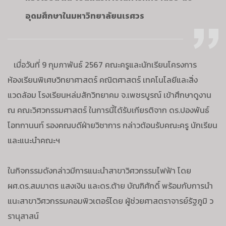
อุดมศึกษาในมหาวิทยาลัยนเรศวร
เมื่อวันที่ 9 กุมภาพันธ์ 2567 คณะครูและนักเรียนโครงการ
ห้องเรียนพิเศษวิทยาศาสตร์ คณิตศาสตร์ เทคโนโลยีและสิ่ง
แวดล้อม โรงเรียนหล่มสักวิทยาคม จ.เพชรบูรณ์ เข้าศึกษาดูงาน
ณ คณะวิศวกรรมศาสตร์ ในการนี้ได้รับเกียรติจาก ดร.ปองพันธ์
โอทกานนท์ รองคณบดีฝ่ายวิชาการ กล่าวต้อนรับคณะครู นักเรียน
และแนะนำคณะฯ
ในกิจกรรมดังกล่าวมีการแนะนำสาขาวิศวกรรมไฟฟ้า โดย
ผศ.ดร.สมมาตร แสงเงิน และดร.ต้าย บัณฑิศักดิ์ พร้อมกับการนำ
แนะสาขาวิศวกรรมคอมพิวเตอร์โดย ผู้ช่วยศาสตราจารย์รัฐภูมิ ว
รานุสาสน์