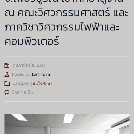
ณ คณะวิศวกรรมศาสตร์ และ
ภาควิชาวิศวกรรมไฟฟ้าและ
คอมพิวเตอร์
กุมภาพันธ์ 9, 2024
Author
Posted by:
kantinanm
Category:
ผู้สนใจศึกษา
บน
ปิดความเห็น
โรงเรียน
หล่มสัก
วิทยาคม
จ.เพชรบูรณ์
เข้า
ศึกษา
ดู