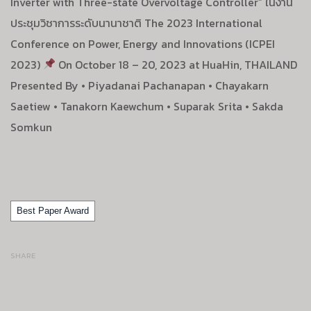
Inverter with Three-state Overvoltage Controller”
ในงาน
ประชุมวิชาการระดับนานาชาติ
The 2023 International
Conference on Power, Energy and Innovations (ICPEI
2023)
On October 18 – 20, 2023 at HuaHin, THAILAND
Presented By
• Piyadanai Pachanapan
• Chayakarn
Saetiew
• Tanakorn Kaewchum
• Suparak Srita
• Sakda
Somkun
Tags
Best Paper Award
SHARE