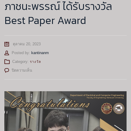
ภาชนะพรรณ์ ได้รับรางวัล
Best Paper Award
ตุลาคม 20, 2023
Author
Posted by:
kantinanm
Category:
รางวัล
บน
ปิดความเห็น
ขอ
แสดง
ความ
ยินดี
กับ
ผู้
ช่วย
ศาสตราจารย์
ดร.ปิย
ดนัย