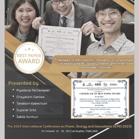
ภาชนะ
พร
รณ์
ได้
รับ
รางวัล
Best
Paper
Award