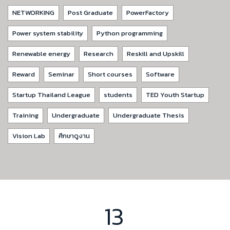
NETWORKING
Post Graduate
PowerFactory
Power system stability
Python programming
Renewable energy
Research
Reskill and Upskill
Reward
Seminar
Short courses
Software
Startup Thailand League
students
TED Youth Startup
Training
Undergraduate
Undergraduate Thesis
Vision Lab
ศึกษาดูงาน
13