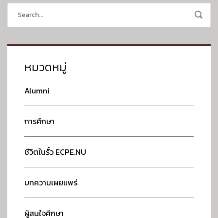
s
n
a
หมวดหมู่
v
Alumni
i
การศึกษา
g
a
ชีวิตในรั้ว ECPE.NU
t
บทความเผยแพร่
i
ผู้สนใจศึกษา