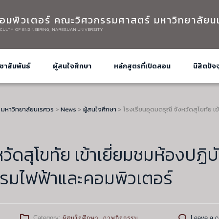
อมพิวเตอร์ คณะวิศวกรรมศาสตร์ มหาวิทยาลัยน
CULTY OF ENGINEERING, NARESUAN UNIVERSITY
ชาสัมพันธ์
ผู้สนใจศึกษา
หลักสูตรที่เปิดสอน
นิสิตปัจจ
 มหาวิทยาลัยนเรศวร
>
News
>
ผู้สนใจศึกษา
>
โรงเรียนอุดมดรุณี จังหวัดสุโขทัย 
ัดสุโขทัย เข้าเยี่ยมชมห้องปฏิบั
รมไฟฟ้าและคอมพิวเตอร์
m
Category:
Leave a 
ผู้สนใจศึกษา
,
ภาพกิจกรรม