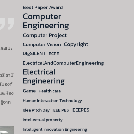
Best Paper Award
Computer
Engineering
Computer Project
Copyright
Computer Vision
และแนะ
DIgSILENT
ECPE
ElectricalAndComputerEngineering
Electrical
รี ธานี
Engineering
จในองค์
Game
Health care
และห้อง
Human Interaction Technology
รู้จาก
IEEEPES
Idea Pitch Day
IEEE PES
Intellectual property
Intelligent Innovation Engineering