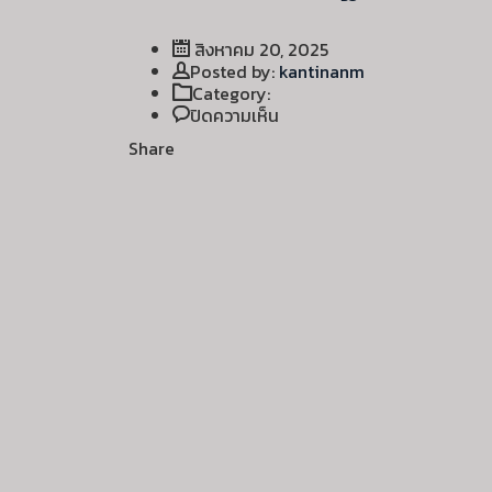
สิงหาคม 20, 2025
Author
Posted by:
kantinanm
Category:
บน
ปิดความเห็น
บรรยากาศ
Share
ปฏิบัติ
การ
Work
shop
:
Pneumatic
+
PLC