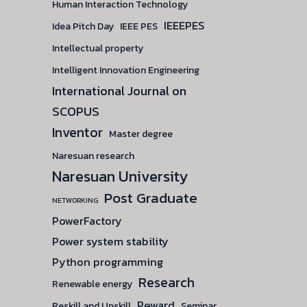
Human Interaction Technology
IEEEPES
Idea Pitch Day
IEEE PES
Intellectual property
Intelligent Innovation Engineering
International Journal on
SCOPUS
Inventor
Master degree
Naresuan research
Naresuan University
Post Graduate
NETWORKING
PowerFactory
Power system stability
Python programming
Research
Renewable energy
Reward
Reskill and Upskill
Seminar