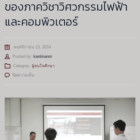
ของภาควิชาวิศวกรรมไฟฟ้า
และคอมพิวเตอร์
พฤศจิกายน 13, 2024
Author
Posted by:
kantinanm
Category:
ผู้สนใจศึกษา
บน
ปิดความเห็น
โรงเรียน
อุตรดิตถ์
นำ
นักเรียน
เข้า
เยี่ยม
ชม
ห้อง
ปฏิบัติ
การ