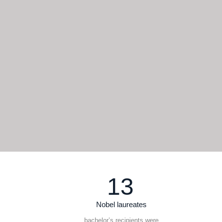
13
Nobel laureates
bachelor’s recipients were