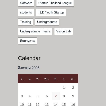
Software
Startup Thailand League
students
TED Youth Startup
Training
Undergraduate
Undergraduate Thesis
Vision Lab
ศึกษาดูงาน
Calendar
สิงหาคม 2026
จ.
อ.
พ.
พฤ.
ศ.
ส.
อา.
1
2
3
4
5
6
7
8
9
10
11
12
13
14
15
16