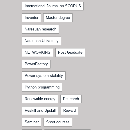
International Journal on SCOPUS
Inventor
Master degree
Naresuan research
Naresuan University
NETWORKING
Post Graduate
PowerFactory
Power system stability
Python programming
Renewable energy
Research
Reskill and Upskill
Reward
Seminar
Short courses