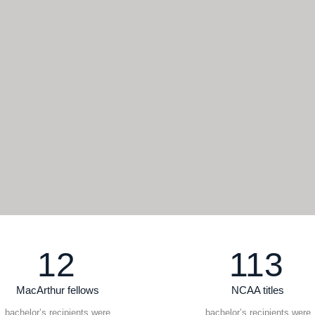
12
113
MacArthur fellows
NCAA titles
bachelor’s recipients were
bachelor’s recipients were