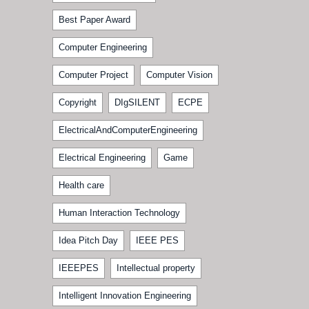
Best Paper Award
Computer Engineering
Computer Project
Computer Vision
Copyright
DIgSILENT
ECPE
ElectricalAndComputerEngineering
Electrical Engineering
Game
Health care
Human Interaction Technology
Idea Pitch Day
IEEE PES
IEEEPES
Intellectual property
Intelligent Innovation Engineering