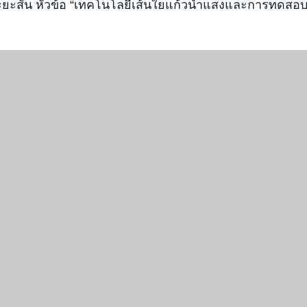
ยะสั้น หัวข้อ “เทคโนโลยีเส้นใยแก้วนำแสงและการทดสอ