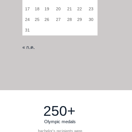
17
18
19
20
21
22
23
24
25
26
27
28
29
30
31
« ก.ค.
250+
Olympic medals
bachelor’s recipients were